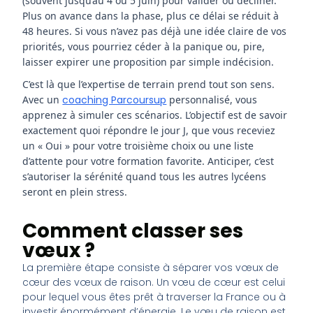
(souvent jusqu’au 4 ou 5 juin) pour valider ou décliner.
Plus on avance dans la phase, plus ce délai se réduit à
48 heures. Si vous n’avez pas déjà une idée claire de vos
priorités, vous pourriez céder à la panique ou, pire,
laisser expirer une proposition par simple indécision.
C’est là que l’expertise de terrain prend tout son sens.
Avec un
coaching Parcoursup
personnalisé, vous
apprenez à simuler ces scénarios. L’objectif est de savoir
exactement quoi répondre le jour J, que vous receviez
un « Oui » pour votre troisième choix ou une liste
d’attente pour votre formation favorite. Anticiper, c’est
s’autoriser la sérénité quand tous les autres lycéens
seront en plein stress.
Comment classer ses
vœux ?
La première étape consiste à séparer vos vœux de
cœur des vœux de raison. Un vœu de cœur est celui
pour lequel vous êtes prêt à traverser la France ou à
investir énormément d’énergie. Le vœu de raison est