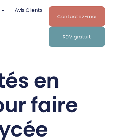
Avis Clients
Contactez-moi
RDV gratuit
tés en
ur faire
lycée